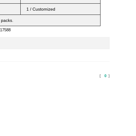
1 / Customized
 packs.
17588
[
0
]