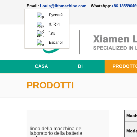
Email:
Louis@lithmachine.com
WhatsApp:
+86 18559646
Русский
한국의
ไทย
Español
CASA
DI
PRODOTT
Perovskite Solar Cell Fabrication Line
apparecchiatura di assemblaggio del superc
linea della macchina del laboratorio della batteria
PRODOTTI
Mach
linea della macchina del
Mode
laboratorio della batteria