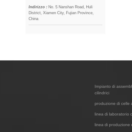
Indirizzo :
No. 5 Nanshan Road, Huli
District, Xiamen City, Fujian Province,
China
Impianto di assembl
cilindrici
produzione di celle
linea di laboratorio
linea di produzione d