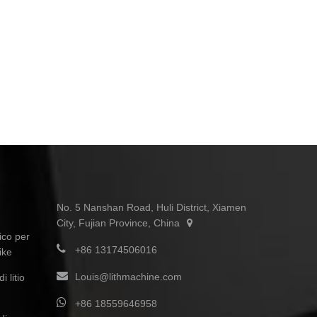
No. 5 Nanshan Road, Huli District, Xiamen
City, Fujian Province, China
ico per
+86 13174506016
ike
Louis@lithmachine.com
i litio
+86 18559646958