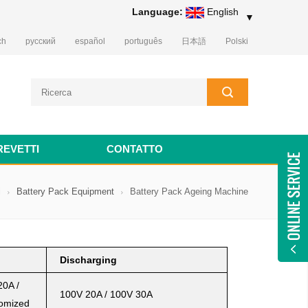
Language:
English
▼
ch
русский
español
português
日本語
Polski
REVETTI
CONTATTO
i
Battery Pack Equipment
Battery Pack Ageing Machine
Discharging
20A /
100V 20A / 100V 30A
tomized