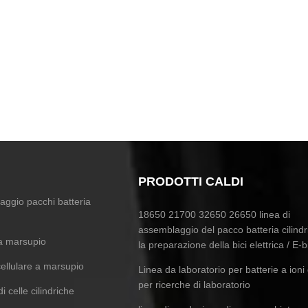
PRODOTTI CALDI
aggio pacchi batteria
18650 21700 32650 26650 linea di
assemblaggio del pacco batteria cilindr
 a marsupio
la preparazione della bici elettrica / E-b
 cellulare a marsupio
Linea da laboratorio per batterie a ioni d
per ricerche di laboratorio
i celle cilindriche