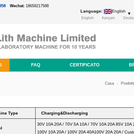
958
Wechat:
18659217588
Language:
English
▼
English
français
Deuts
O
FAQ
CERTIFICATO
B
macchina di miscelazione / degasazione centrifuga
Magnetron Sputtering Coating System
Thermal Evaporation Coating System
Electron-beam Evaporation Coating System
ondensatore
Cylindrical Battery Pack Assembly Line
Prismatic Battery Pack Assembly Line
Polymer Battery Pack Assembly Line
macchina da laboratorio cellulare a marsupio
Casa
Prodott
ine Type
Charging&Discharging
30V 10A 20A / 70V 5A 10A / 70V 10A 20A
85V 10A 
l
100V 10A 20A / 100V 20A 40A100V 20A 20A / Cus