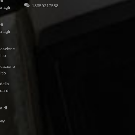
di
18659217588
a agli
di
a agli
ricazione
itio
ricazione
itio
della
nea di
a di
 GW