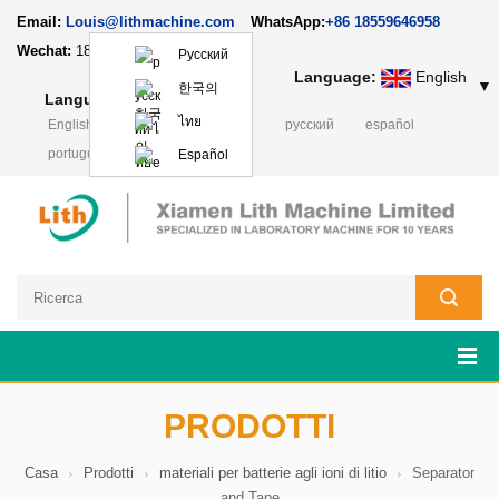
Email:
Louis@lithmachine.com
WhatsApp:
+86 18559646958
Wechat:
18659217588
Русский
Language:
English
▼
한국의
Language:
English
▼
ไทย
English
français
Deutsch
русский
español
português
日本語
Polski
Español
PRODOTTI
Casa
Prodotti
materiali per batterie agli ioni di litio
Separator
and Tape