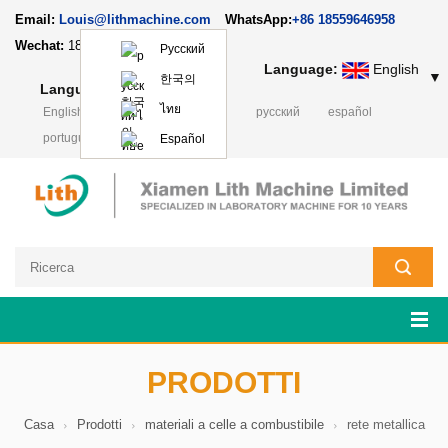
Email:
Louis@lithmachine.com
WhatsApp:
+86 18559646958
Wechat:
18659217588
Русский
Language:
English
▼
한국의
Language:
English
▼
ไทย
English
français
Deutsch
русский
español
português
日本語
Polski
Español
PRODOTTI
Casa
Prodotti
materiali a celle a combustibile
rete metallica