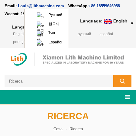
Email:
Louis@lithmachine.com
WhatsApp:
+86 18559646958
Wechat:
18659217588
Русский
Language:
English
▼
한국의
Language:
English
▼
ไทย
English
français
Deutsch
русский
español
português
日本語
Polski
Español
RICERCA
Casa
Ricerca